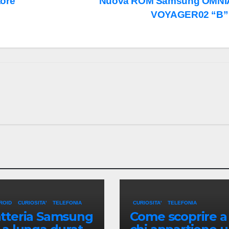
tore
Nuova ROM Samsung OMNI
VOYAGER02 “B
ROID
CURIOSITA'
TELEFONIA
CURIOSITA'
TELEFONIA
tteria Samsung
Come scoprire a