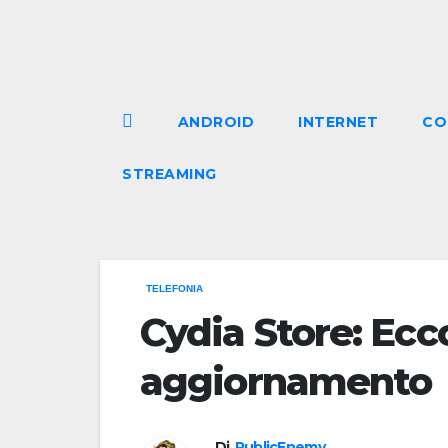
Salta
al
contenuto
ANDROID
INTERNET
CO
STREAMING
TELEFONIA
Cydia Store: Ecco
aggiornamento
Di
PublicEnemy