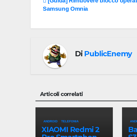
Navigazione
[Guida] Rimuovere blocco opera
Samsung Omnia
articoli
Di
PublicEnemy
Articoli correlati
ANDROID
TELEFONIA
AND
XIAOMI Redmi 2
Ba