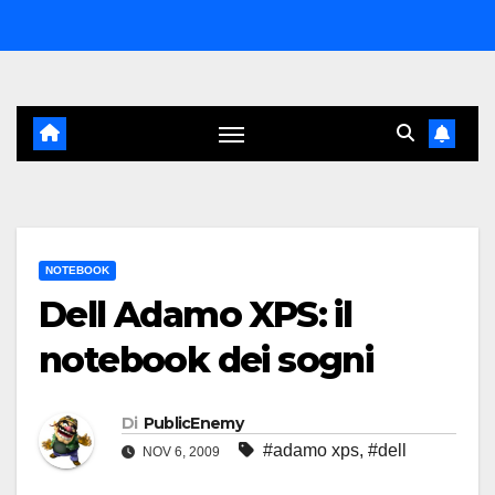
Salta
al
contenuto
NOTEBOOK
Dell Adamo XPS: il
notebook dei sogni
Di
PublicEnemy
#adamo xps
,
#dell
NOV 6, 2009