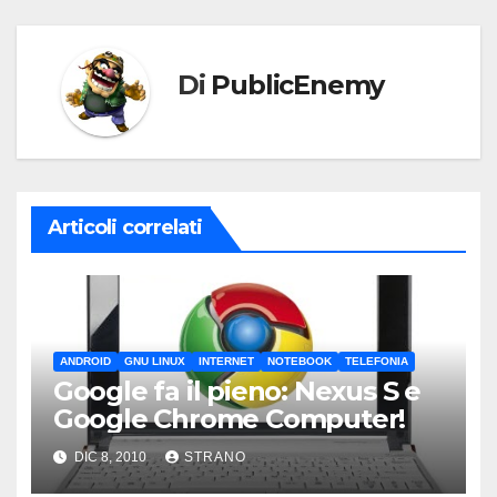
Di
PublicEnemy
Articoli correlati
ANDROID
GNU LINUX
INTERNET
NOTEBOOK
TELEFONIA
Google fa il pieno: Nexus S e
Google Chrome Computer!
DIC 8, 2010
STRANO