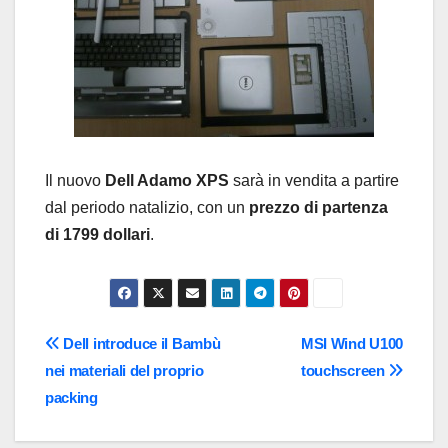
Il nuovo
Dell Adamo XPS
sarà in vendita a partire
dal periodo natalizio, con un
prezzo di partenza
di 1799 dollari
.
Navigazione
Dell introduce il Bambù
MSI Wind U100
nei materiali del proprio
touchscreen
articoli
packing