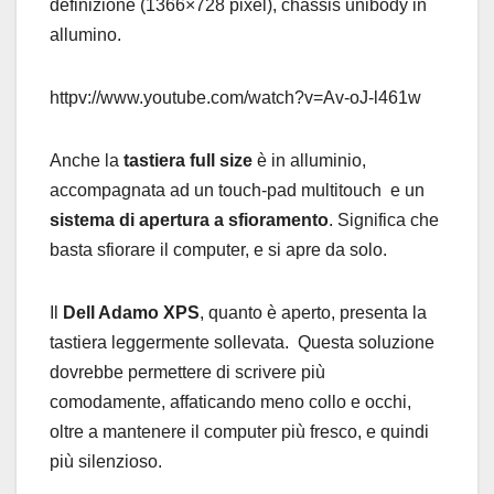
definizione (1366×728 pixel), chassis unibody in
allumino.
httpv://www.youtube.com/watch?v=Av-oJ-l461w
Anche la
tastiera full size
è in alluminio,
accompagnata ad un touch-pad multitouch e un
sistema di apertura a sfioramento
. Significa che
basta sfiorare il computer, e si apre da solo.
Il
Dell Adamo XPS
, quanto è aperto, presenta la
tastiera leggermente sollevata. Questa soluzione
dovrebbe permettere di scrivere più
comodamente, affaticando meno collo e occhi,
oltre a mantenere il computer più fresco, e quindi
più silenzioso.