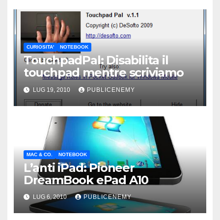
CURIOSITA'
NOTEBOOK
TouchpadPal: Disabilita il
touchpad mentre scriviamo
LUG 19, 2010
PUBLICENEMY
MAC & CO.
NOTEBOOK
L’anti iPad: Pioneer
DreamBook ePad A10
LUG 6, 2010
PUBLICENEMY