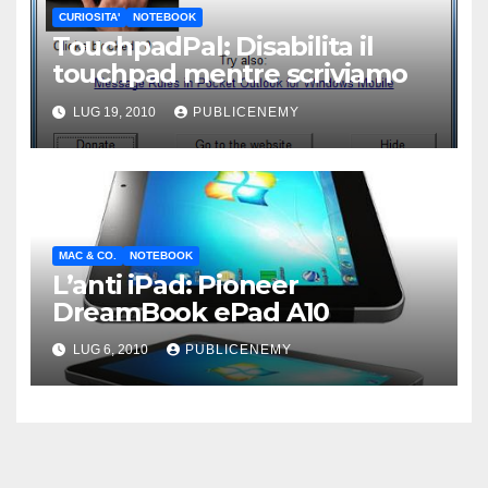
CURIOSITA'
NOTEBOOK
TouchpadPal: Disabilita il
touchpad mentre scriviamo
LUG 19, 2010
PUBLICENEMY
MAC & CO.
NOTEBOOK
L’anti iPad: Pioneer
DreamBook ePad A10
LUG 6, 2010
PUBLICENEMY