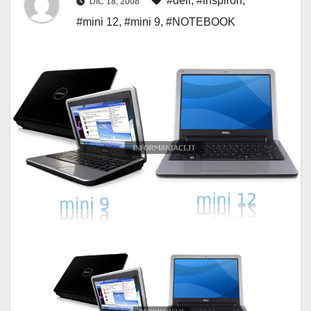
#dell
,
#inspiron
,
DIC 18, 2008
#mini 12
,
#mini 9
,
#NOTEBOOK