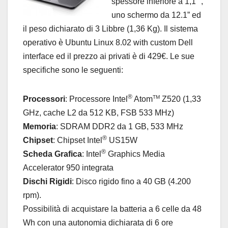
spessore inferiore a 1,1″ ,
uno schermo da 12.1” ed
il peso dichiarato di 3 Libbre (1,36 Kg). Il sistema
operativo è
Ubuntu Linux 8.02 with custom Dell
interface ed il prezzo ai privati è di 429€. Le sue
specifiche sono le seguenti:
®
TM
Processori
:
Processore Intel
Atom
Z520 (1,33
GHz, cache L2 da 512 KB, FSB 533 MHz)
Memoria
:
SDRAM DDR2 da 1 GB, 533 MHz
®
Chipset
:
Chipset Intel
US15W
®
Scheda Grafica
:
Intel
Graphics Media
Accelerator 950 integrata
Dischi Rigidi
:
Disco rigido fino a 40 GB (4.200
rpm).
Possibilità di acquistare la batteria a 6 celle da
48
Wh
con una autonomia dichiarata di 6 ore