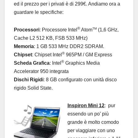
ed il prezzo per i privati è di 299€. Andiamo ora a
guardare le specifiche:
®
TM
Processori
:
Processore Intel
Atom
(1,6 GHz,
Cache L2 512 KB, FSB 533 MHz)
Memoria
:
1 GB 533 MHz DDR2 SDRAM.
®
Chipset
:
Chipset Intel
965PM / GM Express
®
Scheda Grafica
:
Intel
Graphics Media
Accelerator 950 integrata
Dischi Rigidi
:
8 GB configurato con unità disco
rigido Solid State.
Inspiron Mini 12
: pur
essendo un po’ più
grande è molto comodo
per viaggiare con
uno