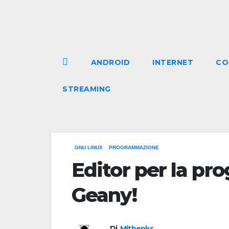
Salta
al
contenuto
ANDROID
INTERNET
CO
STREAMING
GNU LINUX
PROGRAMMAZIONE
Editor per la pr
Geany!
Di
Mithenks