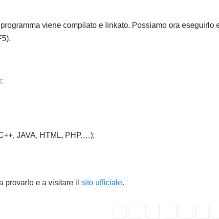
o programma viene compilato e linkato. Possiamo ora eseguirlo 
F5).
:
(C,C++, JAVA, HTML, PHP,…);
 a provarlo e a visitare il
sito ufficiale
.