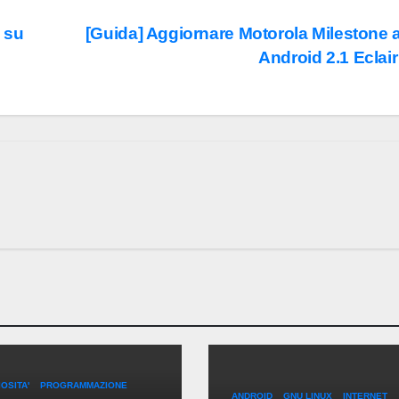
 su
[Guida] Aggiornare Motorola Milestone 
Android 2.1 Eclai
OSITA'
PROGRAMMAZIONE
ANDROID
GNU LINUX
INTERNET