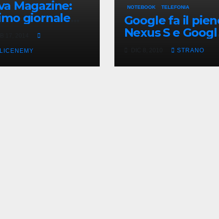
va Magazine:
NOTEBOOK
TELEFONIA
imo giornale
Google fa il pien
atuito su Java
Nexus S e Googl
B 17, 2014
 Oracle
Chrome
DIC 8, 2010
STRANO
LICENEMY
Computer!