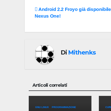
Navigazione
Android 2.2 Froyo già disponibile
Nexus One!
articoli
Di
Mithenks
Articoli correlati
GNU LINUX
PROGRAMMAZIONE
CURI