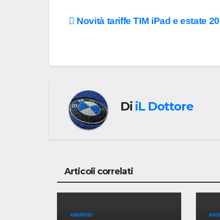
Navigazione
Novità tariffe TIM iPad e estate 2
articoli
Di
iL Dottore
Articoli correlati
ANDROID
AND