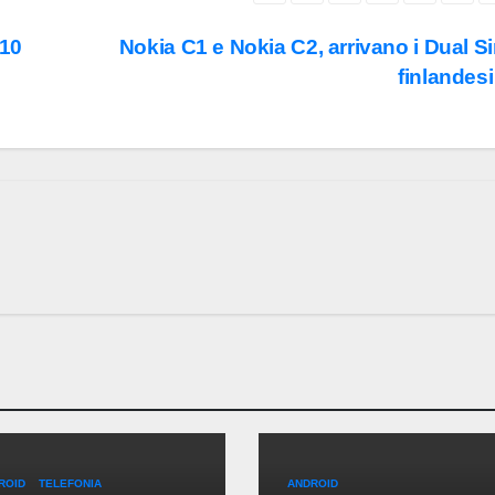
010
Nokia C1 e Nokia C2, arrivano i Dual S
finlandes
ROID
TELEFONIA
ANDROID