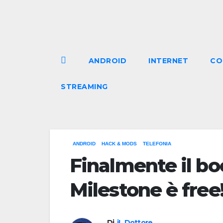
Salta
al
contenuto
ANDROID
INTERNET
CO
STREAMING
ANDROID
HACK & MODS
TELEFONIA
Finalmente il bo
Milestone è free
Di
iL Dottore