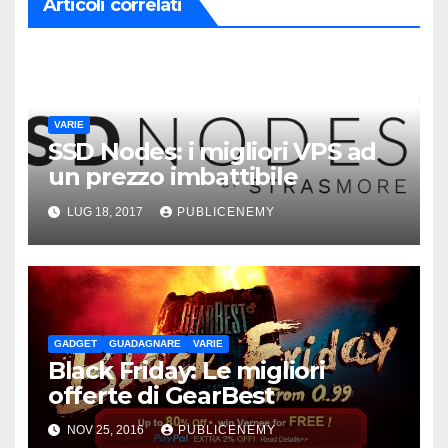
Articoli correlati
VARIE
SSD Nodes: i migliori VPS ad
un prezzo imbattibile
LUG 18, 2017
PUBLICENEMY
GADGET
GUADAGNARE
VARIE
Black Friday: Le migliori
offerte di GearBest
NOV 25, 2016
PUBLICENEMY