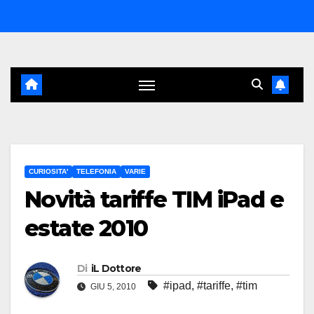
Salta
al
contenuto
CURIOSITA'
TELEFONIA
VARIE
Novità tariffe TIM iPad e
estate 2010
Di
iL Dottore
#ipad
,
#tariffe
,
#tim
GIU 5, 2010