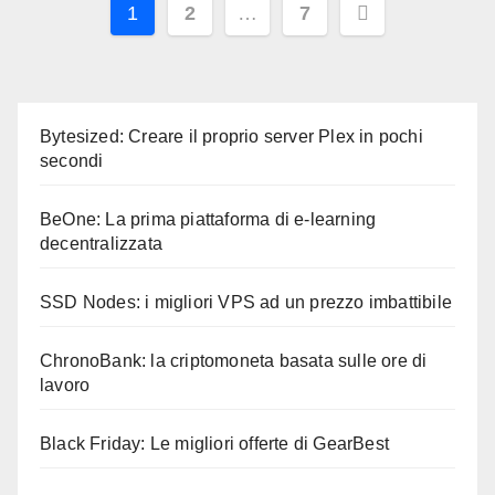
Paginazione
1
2
…
7
degli
articoli
Bytesized: Creare il proprio server Plex in pochi
secondi
BeOne: La prima piattaforma di e-learning
decentralizzata
SSD Nodes: i migliori VPS ad un prezzo imbattibile
ChronoBank: la criptomoneta basata sulle ore di
lavoro
Black Friday: Le migliori offerte di GearBest