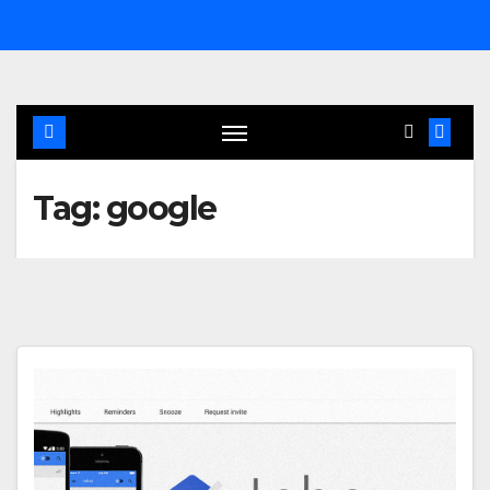
Salta
al
contenuto
Tag:
google