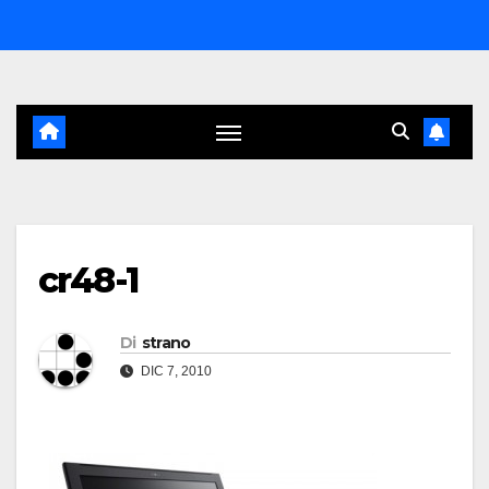
Salta
al
contenuto
cr48-1
Di
strano
DIC 7, 2010