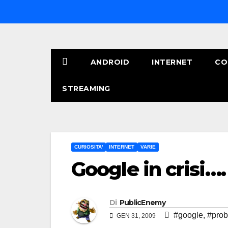
Salta
al
contenuto
ANDROID
INTERNET
CO
STREAMING
CURIOSITA'
INTERNET
VARIE
Google in crisi….
Di
PublicEnemy
#google
,
#prob
GEN 31, 2009