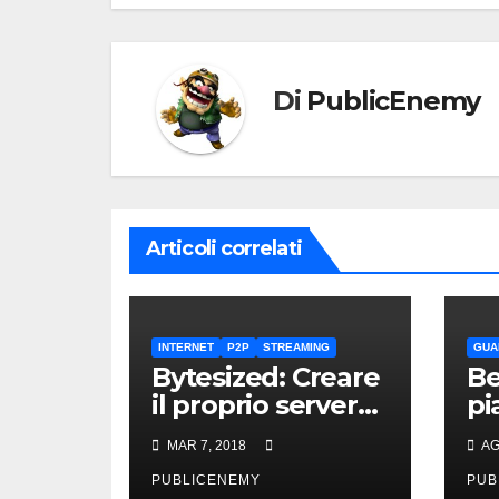
Di
PublicEnemy
Articoli correlati
INTERNET
P2P
STREAMING
GUA
Bytesized: Creare
Be
il proprio server
pi
Plex in pochi
le
MAR 7, 2018
AG
secondi
de
PUBLICENEMY
PUB