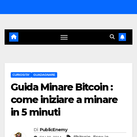
Salta
al
contenuto
CURIOSITA'
GUADAGNARE
Guida Minare Bitcoin :
come iniziare a minare
in 5 minuti
Di
PublicEnemy