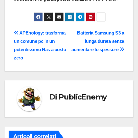
Navigazione
XPEnology: trasforma
Batteria Samsung S3 a
un comune pc in un
lunga durata senza
articoli
potentissimo Nas a costo
aumentare lo spessore
zero
Di
PublicEnemy
Articoli correlati