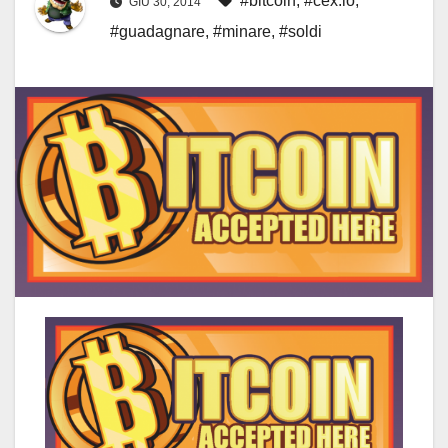
#bitcoin
,
#cex.io
,
GIU 30, 2014
#guadagnare
,
#minare
,
#soldi