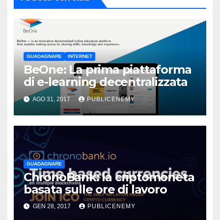
GUADAGNARE
INTERNET
BeOne: La prima piattaforma
di e-learning decentralizzata
AGO 31, 2017
PUBLICENEMY
GUADAGNARE
ChronoBank: la criptomoneta
basata sulle ore di lavoro
GEN 28, 2017
PUBLICENEMY