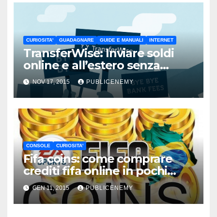
CURIOSITA'
GUADAGNARE
GUIDE E MANUALI
INTERNET
TransferWise: Inviare soldi
online e all’estero senza
pagare commissioni
NOV 17, 2015
PUBLICENEMY
CONSOLE
CURIOSITA'
Fifa coins: come comprare
crediti fifa online in pochi
minuti
GEN 11, 2015
PUBLICENEMY