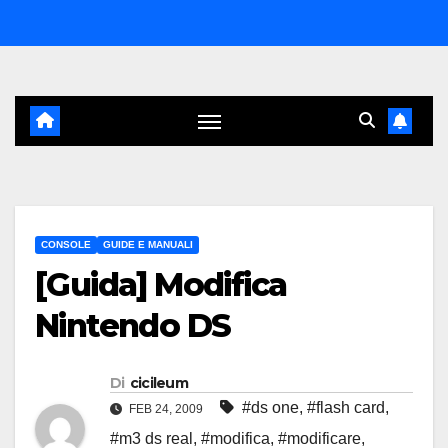
Salta
al
contenuto
CONSOLE
GUIDE E MANUALI
[Guida] Modifica
Nintendo DS
Di
cicileum
#ds one
,
#flash card
,
FEB 24, 2009
#m3 ds real
,
#modifica
,
#modificare
,