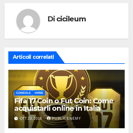
Di
cicileum
Articoli correlati
CONSOLE
VARIE
Fifa 17 Coin o Fut Coin: Come
acquistarli online in Italia
OTT 23, 2016
PUBLICENEMY