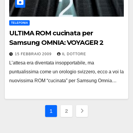
TELEFONIA
ULTIMA ROM cucinata per
Samsung OMNIA: VOYAGER 2
15 FEBBRAIO 2009
IL DOTTORE
L’attesa era diventata insopportabile, ma
puntualissima come un orologio svizzero, ecco a voi la
nuovissima ROM “cucinata” per Samsung Omnia…
Paginazione
1
2
degli