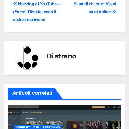
Navigazione
Hacking di YouTube –
Si saldi chi può: Via ai
(Forse) Risolto, ecco il
saldi online
articoli
codice malevolo!
Di
strano
Articoli correlati
INTERNET
P2P
STREAMING