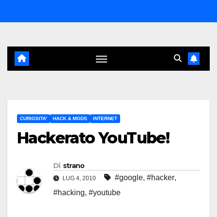
Salta
al
contenuto
CURIOSITA'
HACK & MODS
INTERNET
Hackerato YouTube!
Di
strano
#google
,
#hacker
,
LUG 4, 2010
#hacking
,
#youtube