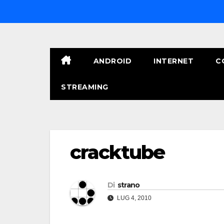
Salta
al
contenuto
ANDROID
INTERNET
C
STREAMING
cracktube
Di
strano
LUG 4, 2010