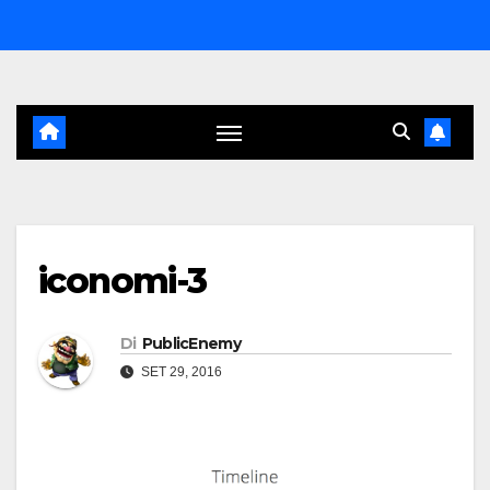
Salta
al
contenuto
iconomi-3
Di
PublicEnemy
SET 29, 2016