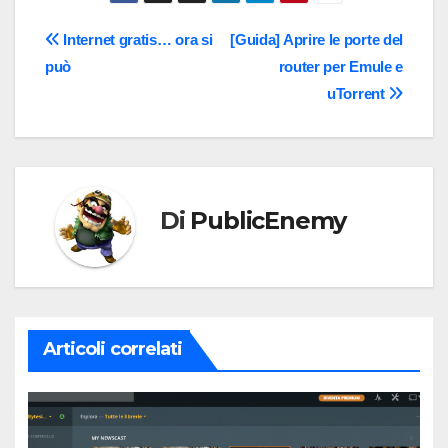
Navigazione
Internet gratis… ora si
[Guida] Aprire le porte del
può
router per Emule e
articoli
uTorrent
Di
PublicEnemy
Articoli correlati