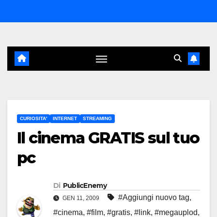
Salta
al
contenuto
CURIOSITA'
INTERNET
STREAMING
Il cinema GRATIS sul tuo
pc
Di
PublicEnemy
#Aggiungi nuovo tag
,
GEN 11, 2009
#cinema
,
#film
,
#gratis
,
#link
,
#megauplod
,