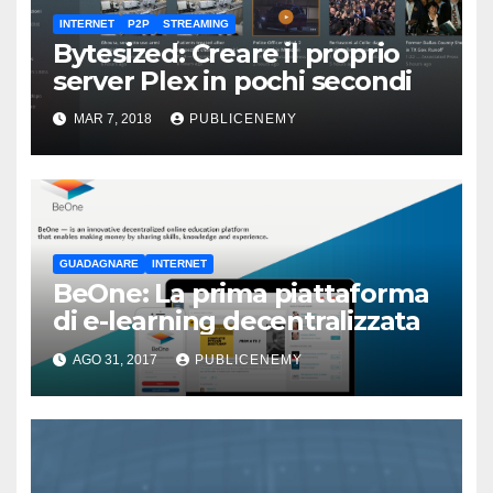
INTERNET
P2P
STREAMING
Bytesized: Creare il proprio
server Plex in pochi secondi
MAR 7, 2018
PUBLICENEMY
GUADAGNARE
INTERNET
BeOne: La prima piattaforma
di e-learning decentralizzata
AGO 31, 2017
PUBLICENEMY