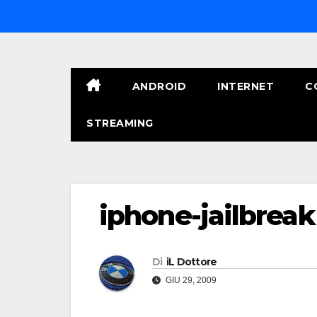
Salta
al
contenuto
ANDROID
INTERNET
C
STREAMING
iphone-jailbreak
Di
iL Dottore
GIU 29, 2009