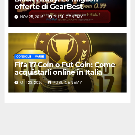
offerte di GearBest
NOV 25, 2016
PUBLICENEMY
CONSOLE
VARIE
Fifa 17 Coin o Fut Coin: Come
acquistarli online in Italia
OTT 23, 2016
PUBLICENEMY