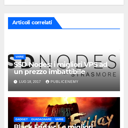
Articoli correlati
VARIE
SSD Nodes: i migliori VPS ad
un prezzo imbattibile
LUG 18, 2017
PUBLICENEMY
GADGET
GUADAGNARE
VARIE
Black Friday: Le migliori