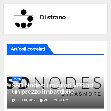
Di
strano
Articoli correlati
VARIE
SSD Nodes: i migliori VPS ad
un prezzo imbattibile
LUG 18, 2017
PUBLICENEMY