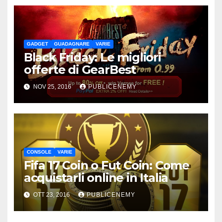
GADGET
GUADAGNARE
VARIE
Black Friday: Le migliori
offerte di GearBest
NOV 25, 2016
PUBLICENEMY
CONSOLE
VARIE
Fifa 17 Coin o Fut Coin: Come
acquistarli online in Italia
OTT 23, 2016
PUBLICENEMY