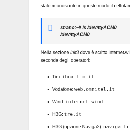
stato riconosciuto in questo modo il cellul
strano:~# ls /dev/ttyACM0
/dev/ttyACM0
Nella sezione
Init3
dove è scritto internet.w
seconda degli operatori:
ibox.tim.it
Tim:
web.omnitel.it
Vodafone:
internet.wind
Wind:
tre.it
H3G:
naviga.tr
H3G (opzione Naviga3):