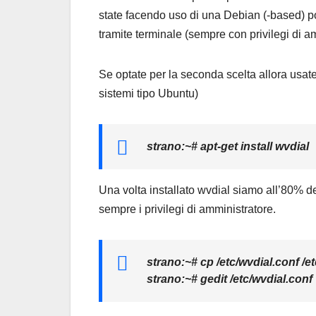
state facendo uso di una Debian (-based) pot
tramite terminale (sempre con privilegi di a
Se optate per la seconda scelta allora usa
sistemi tipo Ubuntu)
strano:~# apt-get install wvdial
Una volta installato wvdial siamo all’80% del
sempre i privilegi di amministratore.
strano:~# cp /etc/wvdial.conf /
strano:~# gedit /etc/wvdial.conf