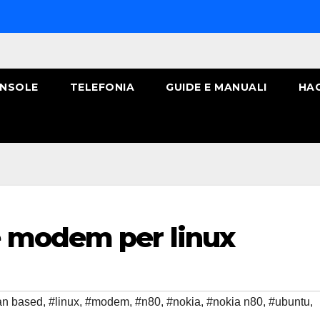
NSOLE
TELEFONIA
GUIDE E MANUALI
HA
 modem per linux
an based
,
#linux
,
#modem
,
#n80
,
#nokia
,
#nokia n80
,
#ubuntu
,