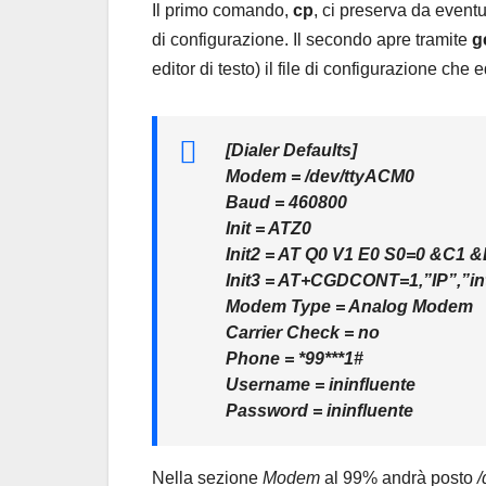
Il primo comando,
cp
, ci preserva da event
di configurazione. Il secondo apre tramite
g
editor di testo) il file di configurazione ch
[Dialer Defaults]
Modem = /dev/ttyACM0
Baud = 460800
Init = ATZ0
Init2 = AT Q0 V1 E0 S0=0 &C1
Init3 = AT+CGDCONT=1,”IP”,”int
Modem Type = Analog Modem
Carrier Check = no
Phone = *99***1#
Username = ininfluente
Password = ininfluente
Nella sezione
Modem
al 99% andrà posto
/