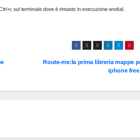
trl+c sul terminale dove è rimasto in esecuzione wvdial.
pe
Route-me:la prima libreria mappe p
iphone fre