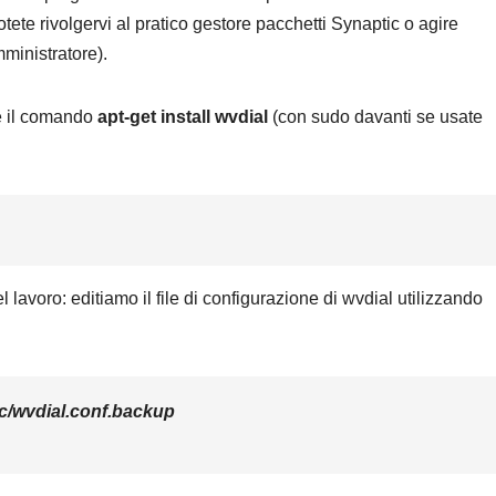
ete rivolgervi al pratico gestore pacchetti Synaptic o agire
mministratore).
te il comando
apt-get install wvdial
(con sudo davanti se usate
 lavoro: editiamo il file di configurazione di wvdial utilizzando
etc/wvdial.conf.backup