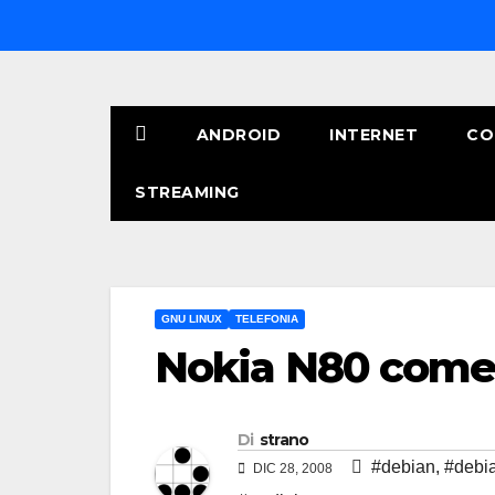
Salta
al
contenuto
ANDROID
INTERNET
CO
STREAMING
GNU LINUX
TELEFONIA
Nokia N80 come
Di
strano
#debian
,
#debi
DIC 28, 2008