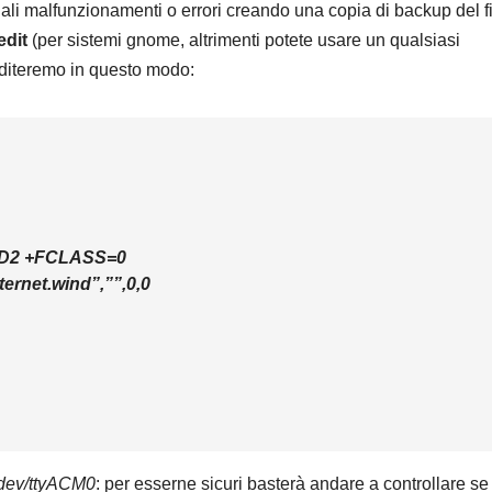
uali malfunzionamenti o errori creando una copia di backup del f
edit
(per sistemi gnome, altrimenti potete usare un qualsiasi
e editeremo in questo modo:
 &D2 +FCLASS=0
ernet.wind”,””,0,0
dev/ttyACM0
: per esserne sicuri basterà andare a controllare se