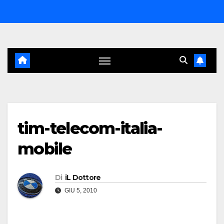
Salta
al
contenuto
tim-telecom-italia-
mobile
Di
iL Dottore
GIU 5, 2010