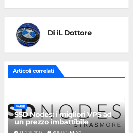
articoli
Di
iL Dottore
Articoli correlati
VARIE
SSD Nodes: i migliori VPS ad
un prezzo imbattibile
LUG 18, 2017
PUBLICENEMY