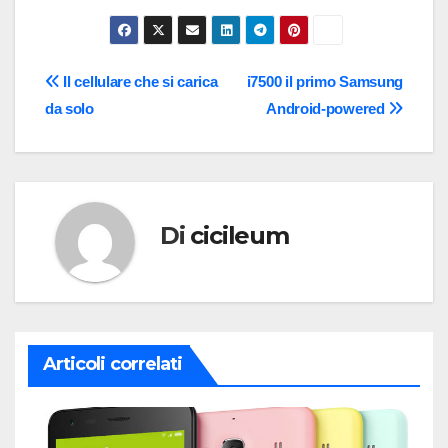
Navigazione
Il cellulare che si carica
i7500 il primo Samsung
da solo
Android-powered
articoli
Di
cicileum
Articoli correlati