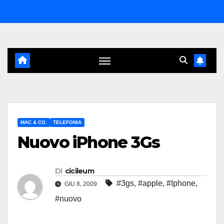
Salta
al
contenuto
MAC & CO.
TELEFONIA
Nuovo iPhone 3Gs
Di
cicileum
#3gs
,
#apple
,
#Iphone
,
GIU 8, 2009
#nuovo