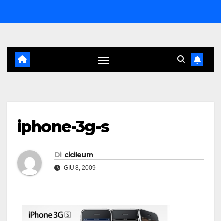
Salta
al
contenuto
iphone-3g-s
Di
cicileum
GIU 8, 2009