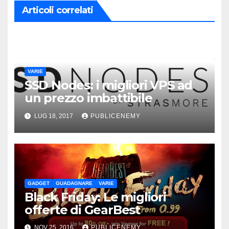
Articoli correlati
VARIE
SSD Nodes: i migliori VPS ad
un prezzo imbattibile
LUG 18, 2017
PUBLICENEMY
GADGET
GUADAGNARE
VARIE
Black Friday: Le migliori
offerte di GearBest
NOV 25, 2016
PUBLICENEMY