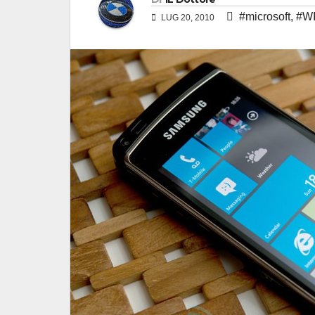
#microsoft
,
#W
LUG 20, 2010