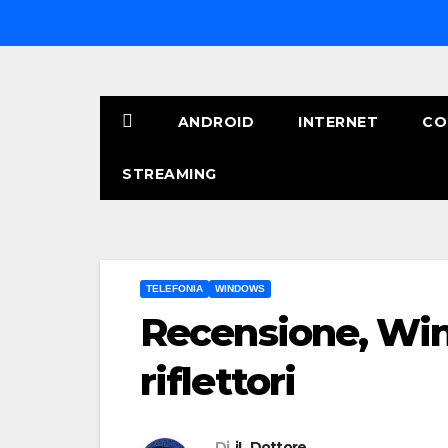
Salta
al
contenuto
ANDROID
INTERNET
CO
STREAMING
TELEFONIA
WINDOWS
Recensione, Win
riflettori
Di
iL Dottore