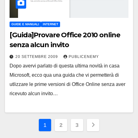
GUIDE E MANUALI
INTERNET
[Guida]Provare Office 2010 online
senza alcun invito
20 SETTEMBRE 2009
PUBLICENEMY
Dopo avervi parlato di questa ultima novità in casa
Microsoft, ecco qua una guida che vi permetterà di
utlizzare le prime versioni di Office Online senza aver
ricevuto alcun invito…
Paginazione
1
2
3
degli