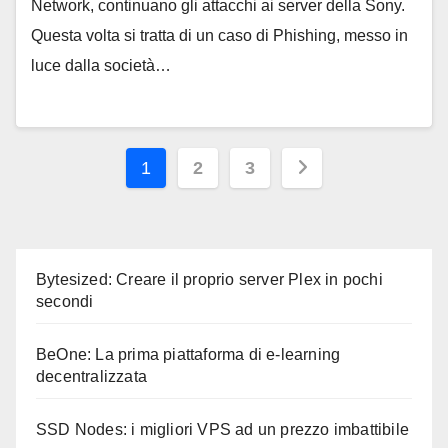
Network, continuano gli attacchi ai server della Sony.
Questa volta si tratta di un caso di Phishing, messo in
luce dalla società…
Paginazione
1
2
3
degli
articoli
Bytesized: Creare il proprio server Plex in pochi
secondi
BeOne: La prima piattaforma di e-learning
decentralizzata
SSD Nodes: i migliori VPS ad un prezzo imbattibile