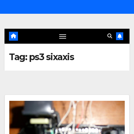
Salta
al
contenuto
Tag:
ps3 sixaxis