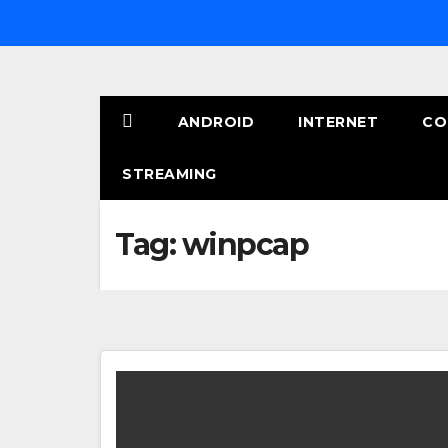
Salta
al
contenuto
ANDROID
INTERNET
CO
STREAMING
Tag:
winpcap