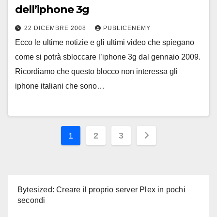
dell’iphone 3g
22 DICEMBRE 2008
PUBLICENEMY
Ecco le ultime notizie e gli ultimi video che spiegano
come si potrà sbloccare l’iphone 3g dal gennaio 2009.
Ricordiamo che questo blocco non interessa gli
iphone italiani che sono…
Paginazione
1
2
3
degli
articoli
Bytesized: Creare il proprio server Plex in pochi
secondi