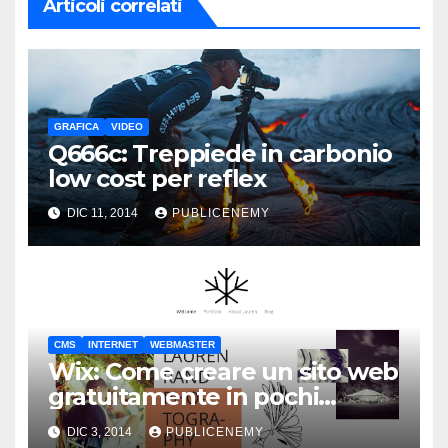
Articoli correlati
GRAFICA
VIDEO
Q666c: Treppiede in carbonio
low cost per reflex
DIC 11, 2014
PUBLICENEMY
CMS
INTERNET
WEBMASTER
Wix: Come creare un sito web
gratuitamente in pochi
minuti
DIC 3, 2014
PUBLICENEMY