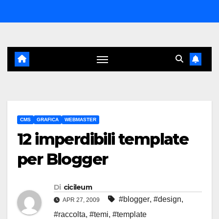
Salta
al
contenuto
CMS
GRAFICA
WEBMASTER
12 imperdibili template
per Blogger
Di
cicileum
#blogger
,
#design
,
APR 27, 2009
#raccolta
,
#temi
,
#template