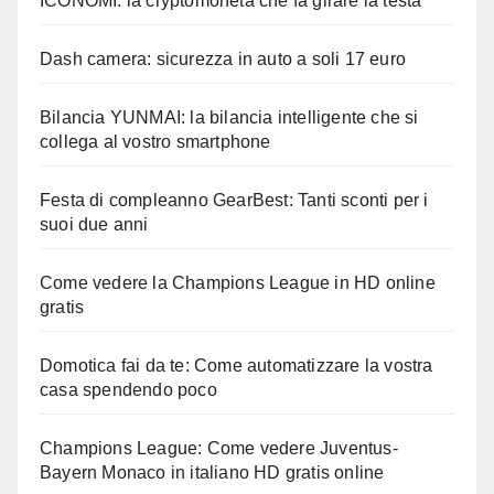
ICONOMI: la cryptomoneta che fa girare la testa
Dash camera: sicurezza in auto a soli 17 euro
Bilancia YUNMAI: la bilancia intelligente che si
collega al vostro smartphone
Festa di compleanno GearBest: Tanti sconti per i
suoi due anni
Come vedere la Champions League in HD online
gratis
Domotica fai da te: Come automatizzare la vostra
casa spendendo poco
Champions League: Come vedere Juventus-
Bayern Monaco in italiano HD gratis online