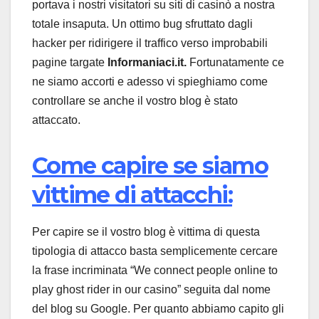
portava i nostri visitatori su siti di casinò a nostra
totale insaputa. Un ottimo bug sfruttato dagli
hacker per ridirigere il traffico verso improbabili
pagine targate
Informaniaci.it.
Fortunatamente ce
ne siamo accorti e adesso vi spieghiamo come
controllare se anche il vostro blog è stato
attaccato.
Come capire se siamo
vittime di attacchi:
Per capire se il vostro blog è vittima di questa
tipologia di attacco basta semplicemente cercare
la frase incriminata “We connect people online to
play ghost rider in our casino” seguita dal nome
del blog su Google. Per quanto abbiamo capito gli