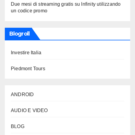
Due mesi di streaming gratis su Infinity utilizzando
un codice promo
Blogroll
Investire Italia
Piedmont Tours
ANDROID
AUDIO E VIDEO
BLOG