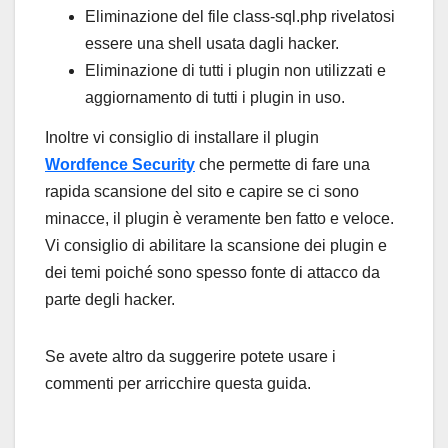
Eliminazione del file class-sql.php rivelatosi
essere una shell usata dagli hacker.
Eliminazione di tutti i plugin non utilizzati e
aggiornamento di tutti i plugin in uso.
Inoltre vi consiglio di installare il plugin
Wordfence Security
che permette di fare una
rapida scansione del sito e capire se ci sono
minacce, il plugin è veramente ben fatto e veloce.
Vi consiglio di abilitare la scansione dei plugin e
dei temi poiché sono spesso fonte di attacco da
parte degli hacker.
Se avete altro da suggerire potete usare i
commenti per arricchire questa guida.