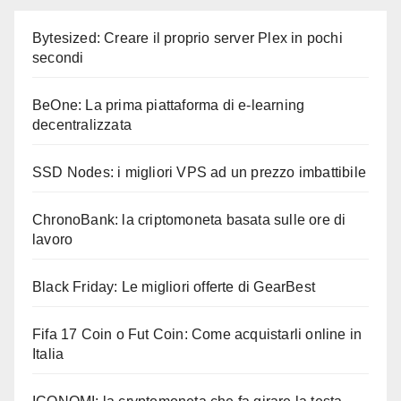
Bytesized: Creare il proprio server Plex in pochi
secondi
BeOne: La prima piattaforma di e-learning
decentralizzata
SSD Nodes: i migliori VPS ad un prezzo imbattibile
ChronoBank: la criptomoneta basata sulle ore di
lavoro
Black Friday: Le migliori offerte di GearBest
Fifa 17 Coin o Fut Coin: Come acquistarli online in
Italia