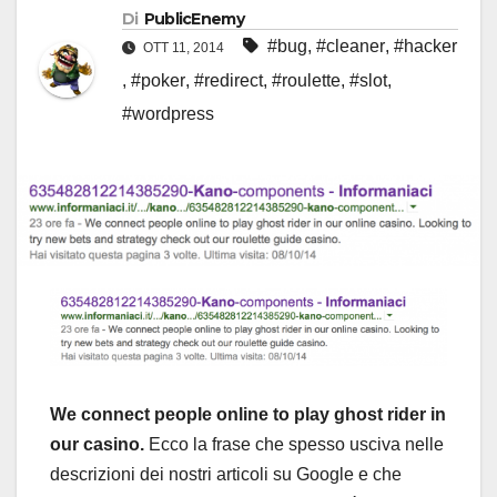
Di
PublicEnemy
#bug
,
#cleaner
,
#hacker
OTT 11, 2014
,
#poker
,
#redirect
,
#roulette
,
#slot
,
#wordpress
We connect people online to play ghost rider in
our casino.
Ecco la frase che spesso usciva nelle
descrizioni dei nostri articoli su Google e che