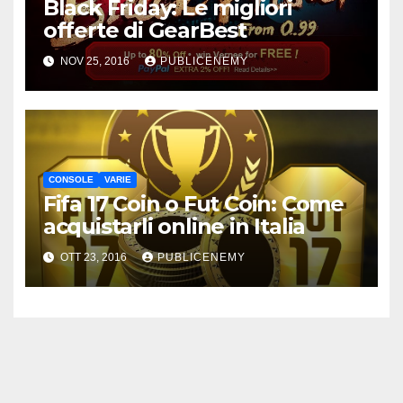
Black Friday: Le migliori
offerte di GearBest
NOV 25, 2016
PUBLICENEMY
CONSOLE
VARIE
Fifa 17 Coin o Fut Coin: Come
acquistarli online in Italia
OTT 23, 2016
PUBLICENEMY