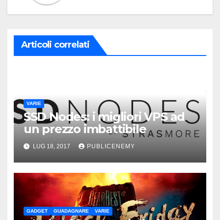
Articoli correlati
VARIE
SSD Nodes: i migliori VPS ad
un prezzo imbattibile
LUG 18, 2017
PUBLICENEMY
GADGET
GUADAGNARE
VARIE