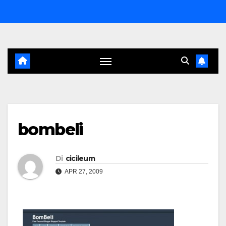
Salta
al
contenuto
bombeli
Di
cicileum
APR 27, 2009