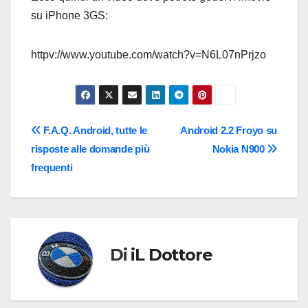
su iPhone 3GS:
httpv://www.youtube.com/watch?v=N6L07nPrjzo
Navigazione
F.A.Q. Android, tutte le
Android 2.2 Froyo su
risposte alle domande più
Nokia N900
articoli
frequenti
Di
iL Dottore