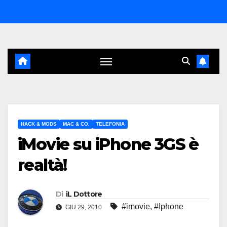
Salta
al
contenuto
HACK & MODS
MAC & CO.
TELEFONIA
iMovie su iPhone 3GS è
realtà!
Di
iL Dottore
#imovie
,
#Iphone
GIU 29, 2010