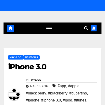
Salta
al
contenuto
MAC & CO.
TELEFONIA
iPhone 3.0
Di
strano
#app
,
#apple
,
MAR 18, 2009
#black berry
,
#blackberry
,
#cupertino
,
#Iphone
,
#iphone 3.0
,
#ipod
,
#itunes
,