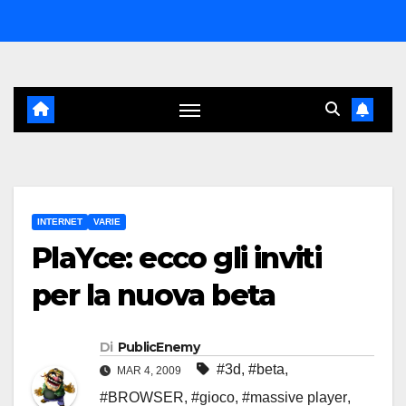
Salta
al
contenuto
INTERNET
VARIE
PlaYce: ecco gli inviti
per la nuova beta
Di
PublicEnemy
#3d
,
#beta
,
MAR 4, 2009
#BROWSER
,
#gioco
,
#massive player
,