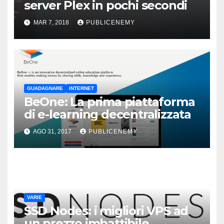
server Plex in pochi secondi
MAR 7, 2018
PUBLICENEMY
GUADAGNARE
INTERNET
BeOne: La prima piattaforma
di e-learning decentralizzata
AGO 31, 2017
PUBLICENEMY
VARIE
SSD Nodes: i migliori VPS ad
un prezzo imbattibile