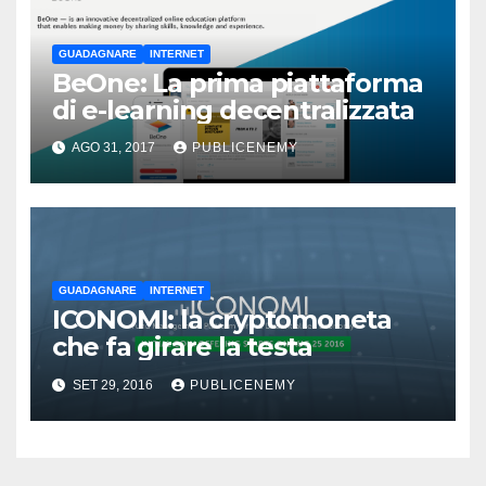
GUADAGNARE
INTERNET
BeOne: La prima piattaforma
di e-learning decentralizzata
AGO 31, 2017
PUBLICENEMY
GUADAGNARE
INTERNET
ICONOMI: la cryptomoneta
che fa girare la testa
SET 29, 2016
PUBLICENEMY