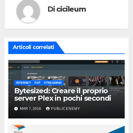
Di
cicileum
Articoli correlati
INTERNET
P2P
STREAMING
Bytesized: Creare il proprio
server Plex in pochi secondi
MAR 7, 2018
PUBLICENEMY