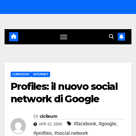
Salta
al
contenuto
CURIOSITA'
INTERNET
Profiles: il nuovo social
network di Google
Di
cicileum
#facebook
,
#google
,
APR 22, 2009
#profiles
,
#social network