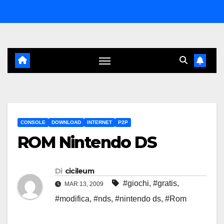
Salta
al
contenuto
CONSOLE
DOWNLOAD
INTERNET
P2P
ROM Nintendo DS
Di
cicileum
#giochi
,
#gratis
,
MAR 13, 2009
#modifica
,
#nds
,
#nintendo ds
,
#Rom