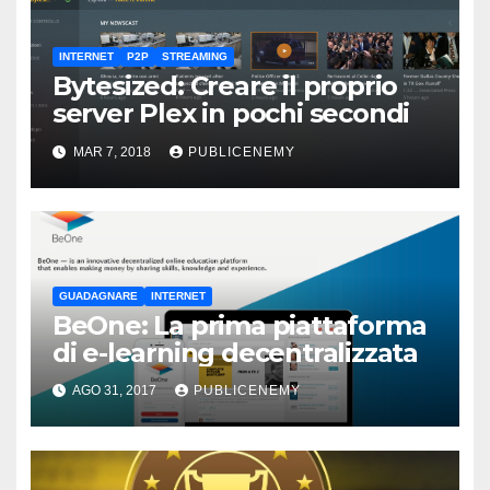
INTERNET
P2P
STREAMING
Bytesized: Creare il proprio
server Plex in pochi secondi
MAR 7, 2018
PUBLICENEMY
GUADAGNARE
INTERNET
BeOne: La prima piattaforma
di e-learning decentralizzata
AGO 31, 2017
PUBLICENEMY