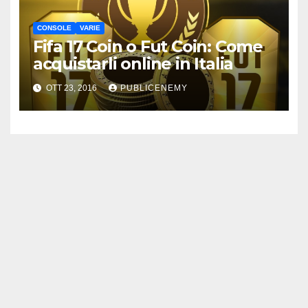
CONSOLE
VARIE
Fifa 17 Coin o Fut Coin: Come
acquistarli online in Italia
OTT 23, 2016
PUBLICENEMY