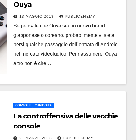
Ouya
13 MAGGIO 2013
PUBLICENEMY
Se pensate che Ouya sia un nuovo brand
giapponese o coreano, probabilmente vi siete
persi qualche passaggio dell`entrata di Android
nel mercato videoludico. Per riassumere, Ouya
altro non è che…
CONSOLE
CURIOSITA'
La controffensiva delle vecchie
console
21 MARZO 2013
PUBLICENEMY