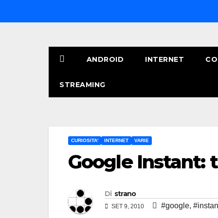
Salta
al
contenuto
ANDROID
INTERNET
CO
STREAMING
CURIOSITA'
INTERNET
VARIE
Google Instant: tu
Di
strano
#google
,
#instan
SET 9, 2010