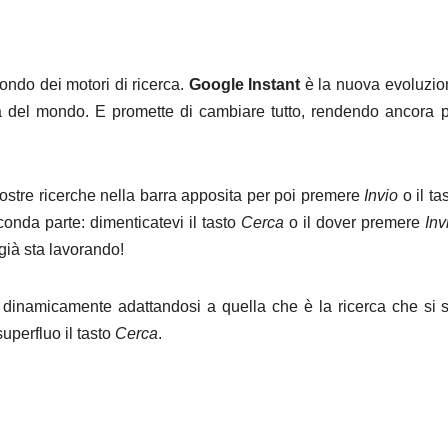
ondo dei motori di ricerca.
Google Instant
è la nuova evoluzio
a del mondo. E promette di cambiare tutto, rendendo ancora p
nostre ricerche nella barra apposita per poi premere
Invio
o il ta
nda parte: dimenticatevi il tasto
Cerca
o il dover premere
Inv
 già sta lavorando!
ano dinamicamente adattandosi a quella che è la ricerca che si 
uperfluo il tasto
Cerca
.