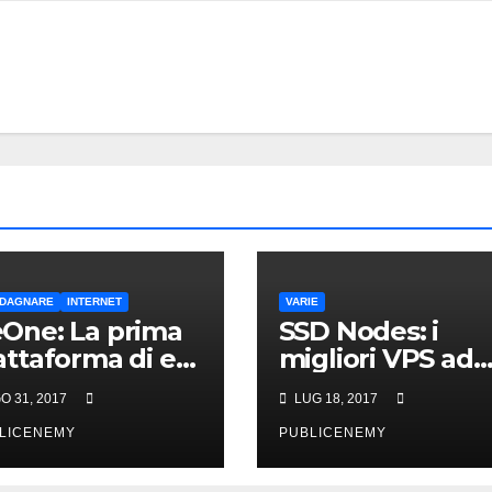
DAGNARE
INTERNET
VARIE
One: La prima
SSD Nodes: i
attaforma di e-
migliori VPS ad
arning
un prezzo
O 31, 2017
LUG 18, 2017
centralizzata
imbattibile
LICENEMY
PUBLICENEMY